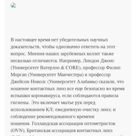
политикой конфиденциальности
на обработку
персональных данных
13.03.2006 №38-ФЗ на условиях и для целей, определенных
Я соглашаюсь на получение рассылки в соответствии с ФЗ от
Яндекс
Google
2GIS
Zoon
Я соглашаюсь на получение рассылки в соответствии с ФЗ от
политикой конфиденциальности
13.03.2006 №38-ФЗ на условиях и для целей, определенных
13.03.2006 №38-ФЗ на условиях и для целей, определенных
Нажимая на кнопку «Отправить», вы даете согласие
политикой конфиденциальности
политикой конфиденциальности
на обработку
персональных данных
Отправить
Yell
ПроДокторов
Я соглашаюсь на получение рассылки в соответствии с ФЗ от
Записаться
13.03.2006 №38-ФЗ на условиях и для целей, определенных
Отправить
политикой конфиденциальности
Записаться
В настоящее время нет убедительных научных
доказательств, чтобы однозначно ответить на этот
вопрос. Мнения наших зарубежных коллег также
Отправить
несколько отличаются. Например, Линдон Джонс
Консультация и прием у профессора
Беликовой Е.И.
(Университет Ватерлоо & CORE), профессор Филип
Морган (Университет Манчестера) и профессор
+7 991 098-78-29
Джейсон Николс (Университет Алабамы) сказали, что
Елена, персональный менеджер
ношение контактных линз все еще безопасно во время
вспышки коронавируса, если соблюдаются правила
гигиены. Это включает мытье рук перед
использованием КЛ; ежедневную очистку линз; и
соблюдение рекомендованного времени
ношения. Голландская ассоциация оптометристов
(OVN), Британская ассоциация контактных линз