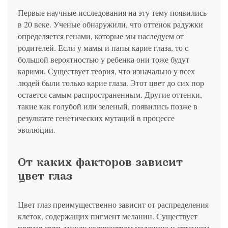
политикой конфиденциальности
на обработку
персональных данных
13.03.2006 №38-ФЗ на условиях и для целей, определенных
Я соглашаюсь на получение рассылки в соответствии с ФЗ от
Яндекс
Google
2GIS
Zoon
Я соглашаюсь на получение рассылки в соответствии с ФЗ от
Первые научные исследования на эту тему появились
политикой конфиденциальности
13.03.2006 №38-ФЗ на условиях и для целей, определенных
13.03.2006 №38-ФЗ на условиях и для целей, определенных
Нажимая на кнопку «Отправить», вы даете согласие
в 20 веке. Ученые обнаружили, что оттенок радужки
политикой конфиденциальности
политикой конфиденциальности
на обработку
персональных данных
Отправить
Yell
ПроДокторов
определяется генами, которые мы наследуем от
Я соглашаюсь на получение рассылки в соответствии с ФЗ от
Записаться
родителей. Если у мамы и папы карие глаза, то с
13.03.2006 №38-ФЗ на условиях и для целей, определенных
Отправить
политикой конфиденциальности
большой вероятностью у ребенка они тоже будут
Записаться
карими. Существует теория, что изначально у всех
людей были только карие глаза. Этот цвет до сих пор
Отправить
остается самым распространенным. Другие оттенки,
Консультация и прием у профессора
такие как голубой или зеленый, появились позже в
Беликовой Е.И.
результате генетических мутаций в процессе
+7 991 098-78-29
эволюции.
Елена, персональный менеджер
От каких факторов зависит
цвет глаз
Цвет глаз преимущественно зависит от распределения
клеток, содержащих пигмент меланин. Существует
прямая связь между количеством меланина и оттенком