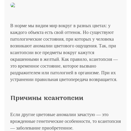
политикой конфиденциальности
на обработку
персональных данных
13.03.2006 №38-ФЗ на условиях и для целей, определенных
Я соглашаюсь на получение рассылки в соответствии с ФЗ от
Яндекс
Google
2GIS
Zoon
Я соглашаюсь на получение рассылки в соответствии с ФЗ от
политикой конфиденциальности
13.03.2006 №38-ФЗ на условиях и для целей, определенных
13.03.2006 №38-ФЗ на условиях и для целей, определенных
Нажимая на кнопку «Отправить», вы даете согласие
политикой конфиденциальности
политикой конфиденциальности
на обработку
персональных данных
Отправить
Yell
ПроДокторов
Я соглашаюсь на получение рассылки в соответствии с ФЗ от
В норме мы видим мир вокруг в разных цветах: у
Записаться
13.03.2006 №38-ФЗ на условиях и для целей, определенных
каждого объекта есть свой оттенок. Но существуют
Отправить
политикой конфиденциальности
Записаться
патологические состояния, при которых у человека
возникают аномалии цветового ощущения. Так, при
Отправить
ксантопсии все предметы вокруг кажутся
Консультация и прием у профессора
окрашенными в желтый. Как правило, ксантопсия —
Беликовой Е.И.
это временное состояние, которое вызвано
раздражителем или патологией в организме. При их
+7 991 098-78-29
устранении правильная цветопередача возвращается.
Елена, персональный менеджер
Причины ксантопсии
Если другие цветовые аномалии зачастую — это
врожденные генетические особенности, то ксантопсия
— заболевание приобретенное.