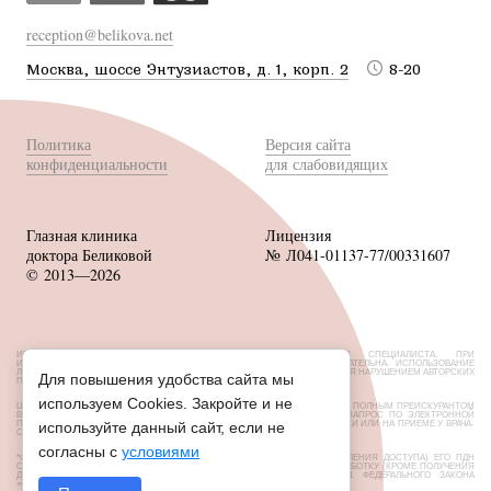
reception@belikova.net
Москва, шоссе Энтузиастов, д. 1, корп. 2
8-20
Политика
Версия сайта
конфиденциальности
для слабовидящих
Глазная клиника
Лицензия
доктора Беликовой
№ Л041-01137-77/00331607
© 2013—2026
ИМЕЮТСЯ ПРОТИВОПОКАЗАНИЯ, НЕОБХОДИМА КОНСУЛЬТАЦИЯ СПЕЦИАЛИСТА. ПРИ
ИСПОЛЬЗОВАНИИ МАТЕРИАЛОВ САЙТА ССЫЛКА НА ИСТОЧНИК ОБЯЗАТЕЛЬНА. ИСПОЛЬЗОВАНИЕ
ЛЮБЫХ МАТЕРИАЛОВ БЕЗ СОГЛАСОВАНИЯ С ВЛАДЕЛЬЦЕМ САЙТА ЯВЛЯЕТСЯ НАРУШЕНИЕМ АВТОРСКИХ
Для повышения удобства сайта мы
ПРАВ.
используем Cookies. Закройте и не
ЦЕНЫ, РАЗМЕЩЕННЫЕ НА САЙТЕ, НЕ ЯВЛЯЮТСЯ ПУБЛИЧНОЙ ОФЕРТОЙ. С ПОЛНЫМ ПРЕЙСКУРАНТОМ
ВЫ МОЖЕТЕ ОЗНАКОМИТЬСЯ НА СТОЙКАХ РЕСЕПШН ИЛИ НАПРАВИВ ЗАПРОС ПО ЭЛЕКТРОННОЙ
ПОЧТЕ. ОБ АКЦИЯХ И СКИДКАХ УТОЧНЯЙТЕ У АДМИНИСТРАТОРОВ КЛИНИКИ ИЛИ НА ПРИЕМЕ У ВРАЧА-
используйте данный сайт, если не
ОФТАЛЬМОЛОГА.
согласны с
условиями
*СУБЪЕКТ ПДН УСТАНОВИЛ ЗАПРЕТ НА ПЕРЕДАЧУ (КРОМЕ ПРЕДОСТАВЛЕНИЯ ДОСТУПА) ЕГО ПДН
ОПЕРАТОРОМ НЕОГРАНИЧЕННОМУ КРУГУ ЛИЦ, А ТАКЖЕ ЗАПРЕТЫ НА ОБРАБОТКУ (КРОМЕ ПОЛУЧЕНИЯ
ДОСТУПА) ИХ НЕОГРАНИЧЕННЫМ КРУГОМ ЛИЦ СОГЛАСНО СТ. 10.1 ФЕДЕРАЛЬНОГО ЗАКОНА
«О ПЕРСОНАЛЬНЫХ ДАННЫХ» ОТ 27.07.2006 N152-ФЗ