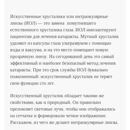
политикой конфиденциальности
на обработку
персональных данных
13.03.2006 №38-ФЗ на условиях и для целей, определенных
Я соглашаюсь на получение рассылки в соответствии с ФЗ от
Яндекс
Google
2GIS
Zoon
Я соглашаюсь на получение рассылки в соответствии с ФЗ от
политикой конфиденциальности
13.03.2006 №38-ФЗ на условиях и для целей, определенных
13.03.2006 №38-ФЗ на условиях и для целей, определенных
Нажимая на кнопку «Отправить», вы даете согласие
политикой конфиденциальности
Искусственные хрусталики или интраокулярные
политикой конфиденциальности
на обработку
персональных данных
Отправить
Yell
ПроДокторов
линзы (ИОЛ) — это замена помутневшего
Я соглашаюсь на получение рассылки в соответствии с ФЗ от
Записаться
13.03.2006 №38-ФЗ на условиях и для целей, определенных
естественного хрусталика глаза. ИОЛ имплантируют
Отправить
политикой конфиденциальности
Записаться
пациентам для лечения катаракты. Мутный хрусталик
удаляют из капсулы глаза ультразвуком с помощью
воды и вакуума, и на это место помещают новую
Отправить
прозрачную линзу. На сегодняшний день это самый
Консультация и прием у профессора
эффективный и наиболее безопасный метод лечения
Беликовой Е.И.
катаракты. При это срок службы ИОЛ буквально
+7 991 098-78-29
пожизненный: искусственный хрусталик не теряет
Елена, персональный менеджер
свои функции сто лет.
Искусственный хрусталик обладает такими же
свойствами, как и природный. Он правильно
преломляет световые лучи, чтобы они отображались
на сетчатке и формировали четкое изображение.
Расскажем, из чего же делают интраокулярные линзы.