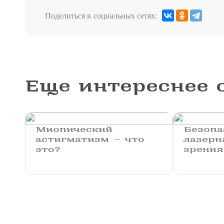
Поделиться в социальных сетях:
Еще интереснее о
Миопический
Безопа
астигматизм — что
лазерн
это?
зрения