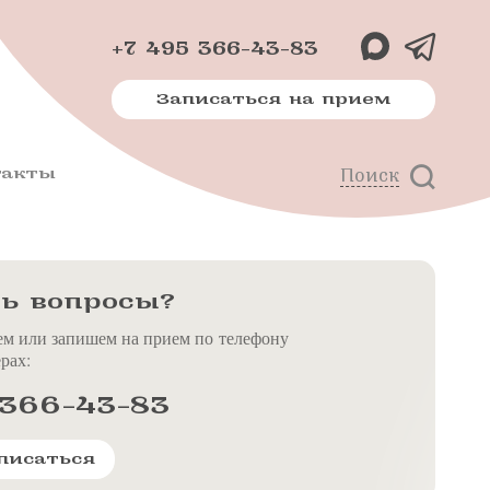
+7 495 366-43-83
Записаться на прием
такты
Поиск
х
м
ь вопросы?
ем или запишем на прием по телефону
рах:
 366-43-83
писаться