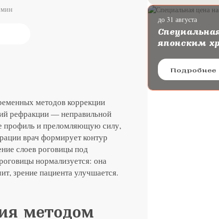
мин
до 31 августа
ургию катаракты с
Специальная
oya
японским х
Подробнее
временных методов коррекции
ний рефракции — неправильной
е профиль и преломляющую силу,
ерации врач формирует контур
ение слоев роговицы под
 роговицы нормализуется: она
чит, зрение пациента улучшается.
ия методом