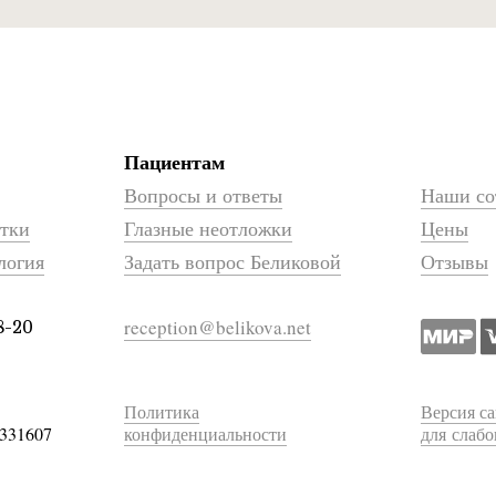
Пациентам
Вопросы и ответы
Наши со
атки
Глазные неотложки
Цены
логия
Задать вопрос Беликовой
Отзывы
reception@belikova.net
8-20
Политика
Версия са
331607
конфиденциальности
для слаб