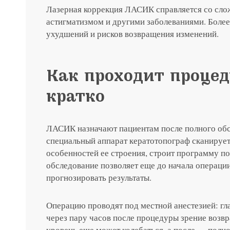
Лазерная коррекция ЛАСИК справляется со сло
астигматизмом и другими заболеваниями. Боле
ухудшений и рисков возвращения изменений.
Как проходит проце
Записатьс
кратко
Заказать 
ЛАСИК назначают пациентам после полного обсл
Связаться
Оставить
Подать об
специальный аппарат кератотопограф сканирует
особенностей ее строения, строит программу п
обследование позволяет еще до начала операции
прогнозировать результаты.
Операцию проводят под местной анестезией: гл
через пару часов после процедуры зрение возвр
уровень еще может колебаться, а после — полн