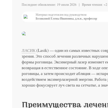
Последнее обновление:
19 июля 2026
Время чтения:
~2
до 31 августа
Материал подготовлен под руководством
ты с
Специальная цена на хир
Беликовой Елены Ивановны, д.м.н., профессор
японским хрусталиком H
Подробнее
ЛАСИК
(Lasik) — один из самых известных со
зрения. Это способ лечения различных наруше
формы роговицы. Эксимерный лазер изменяет е
возвращая в естественное состояние. В ходе оп
роговицы, а затем происходит абляция — испар
воздействием эксимерлазерной энергии. Работа
хорошо фокусирует луч света на сетчатке, а зна
Преимущества лечен