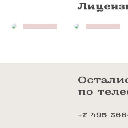
Лиценз
Остали
по тел
+7 495 366