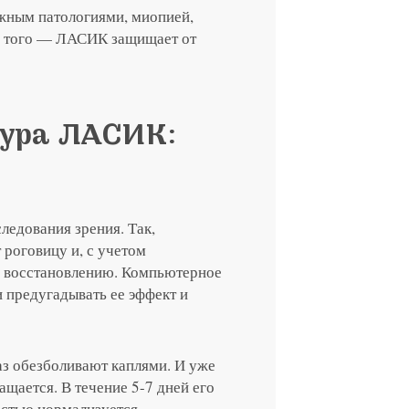
жным патологиями, миопией,
е того — ЛАСИК защищает от
дура ЛАСИК:
я на прием в
линзы по реце
едования зрения. Так,
 с сотрудник
 отзыв
ращение или 
 роговицу и, с учетом
о восстановлению. Компьютерное
 предугадывать ее эффект и
аз обезболивают каплями. И уже
ащается. В течение 5-7 дней его
остью нормализуется.