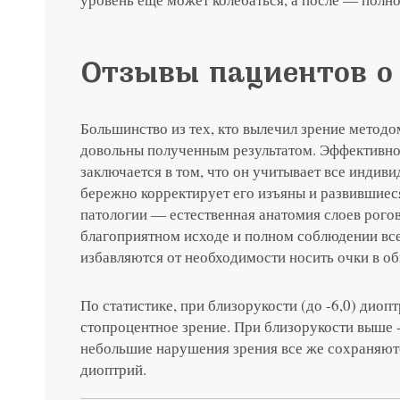
Нажимая на кнопку «Отправить»,
Отзывы пациентов 
Я соглашаюсь на получение рассы
политикой конфиденциальности
Яндекс
G
Большинство из тех, кто вылечил зрение мето
довольны полученным результатом. Эффективнос
Нажимая на кнопку «Отправить»,
Нажимая на кнопку «Отправить»,
Нажимая на кнопку «Отправить»,
заключается в том, что он учитывает все индиви
Я соглашаюсь на получение рассы
Я соглашаюсь на получение рассы
Я соглашаюсь на получение рассы
бережно корректирует его изъяны и развившиес
политикой конфиденциальности
политикой конфиденциальности
политикой конфиденциальности
Нажимая на кнопку «Отправить»,
патологии — естественная анатомия слоев рого
благоприятном исходе и полном соблюдении вс
Яндекс
G
Я соглашаюсь на получение рассы
избавляются от необходимости носить очки в о
политикой конфиденциальности
Консультация и прием у 
По статистике, при близорукости (до -6,0) дио
стопроцентное зрение. При близорукости выше 
небольшие нарушения зрения все же сохраняютс
+7 991 098-7
диоптрий.