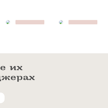
е их
джерах