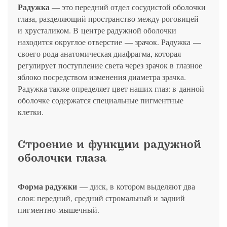
политикой конфиденциальности
на обработку
персональных данных
Радужка
13.03.2006 №38-ФЗ на условиях и для целей, определенных
— это передний отдел сосудистой оболочки
Я соглашаюсь на получение рассылки в соответствии с ФЗ от
Яндекс
Google
2GIS
Zoon
Я соглашаюсь на получение рассылки в соответствии с ФЗ от
политикой конфиденциальности
13.03.2006 №38-ФЗ на условиях и для целей, определенных
глаза, разделяющий пространство между роговицей
13.03.2006 №38-ФЗ на условиях и для целей, определенных
Нажимая на кнопку «Отправить», вы даете согласие
политикой конфиденциальности
политикой конфиденциальности
и хрусталиком. В центре радужной оболочки
на обработку
персональных данных
Отправить
Yell
ПроДокторов
Я соглашаюсь на получение рассылки в соответствии с ФЗ от
находится округлое отверстие — зрачок. Радужка —
Записаться
13.03.2006 №38-ФЗ на условиях и для целей, определенных
своего рода анатомическая диафрагма, которая
Отправить
политикой конфиденциальности
Записаться
регулирует поступление света через зрачок в глазное
яблоко посредством изменения диаметра зрачка.
Радужка также определяет цвет наших глаз: в данной
Отправить
оболочке содержатся специальные пигментные
Консультация и прием у профессора
Беликовой Е.И.
клетки.
+7 991 098-78-29
Елена, персональный менеджер
Строение и функции радужной
оболочки глаза
Форма радужки
— диск, в котором выделяют два
слоя: передний, средний стромальный и задний
пигментно-мышечный.