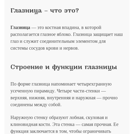
политикой конфиденциальности
на обработку
персональных данных
13.03.2006 №38-ФЗ на условиях и для целей, определенных
Я соглашаюсь на получение рассылки в соответствии с ФЗ от
Яндекс
Google
2GIS
Zoon
Я соглашаюсь на получение рассылки в соответствии с ФЗ от
политикой конфиденциальности
Глазница – что это?
13.03.2006 №38-ФЗ на условиях и для целей, определенных
13.03.2006 №38-ФЗ на условиях и для целей, определенных
Нажимая на кнопку «Отправить», вы даете согласие
политикой конфиденциальности
политикой конфиденциальности
на обработку
персональных данных
Отправить
Yell
ПроДокторов
Я соглашаюсь на получение рассылки в соответствии с ФЗ от
Глазница
— это костная впадина, в которой
Записаться
13.03.2006 №38-ФЗ на условиях и для целей, определенных
Отправить
располагается глазное яблоко. Глазница защищает наш
политикой конфиденциальности
Записаться
глаз и служит соединительным элементом для
системы сосудов крови и нервов.
Отправить
Консультация и прием у профессора
Беликовой Е.И.
Строение и функции глазницы
+7 991 098-78-29
Елена, персональный менеджер
По форме глазница напоминает четырехгранную
усеченную пирамиду. Четыре части-стенки —
верхняя, нижняя, внутренняя и наружная — прочно
соединены между собой.
Наружную стенку образуют лобная, скуловая и
клиновидная кости. Эта стенка — самая прочная. Ее
функция заключается в том, чтобы ограничивать