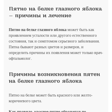
политикой конфиденциальности
на обработку
персональных данных
13.03.2006 №38-ФЗ на условиях и для целей, определенных
Я соглашаюсь на получение рассылки в соответствии с ФЗ от
Яндекс
Google
2GIS
Zoon
Я соглашаюсь на получение рассылки в соответствии с ФЗ от
политикой конфиденциальности
Пятно на белке глазного яблока
13.03.2006 №38-ФЗ на условиях и для целей, определенных
13.03.2006 №38-ФЗ на условиях и для целей, определенных
Нажимая на кнопку «Отправить», вы даете согласие
политикой конфиденциальности
политикой конфиденциальности
— причины и лечение
на обработку
персональных данных
Отправить
Yell
ПроДокторов
Я соглашаюсь на получение рассылки в соответствии с ФЗ от
Записаться
13.03.2006 №38-ФЗ на условиях и для целей, определенных
Отправить
политикой конфиденциальности
Пятно на белке глазного яблока
может быть как
Записаться
проявлением усталости или другого естественного
состояния, так и симптомом серьезного заболевания.
Отправить
Пятна бывают разных цветов и размеров, и
Консультация и прием у профессора
определить причины их появления может только врач-
Беликовой Е.И.
офтальмолог.
+7 991 098-78-29
Елена, персональный менеджер
Причины возникновения пятен
на белке глазного яблока
Пятно на белке может быть красного или желто-
коричневого цвета.
Как правило, красное пятно образуется по