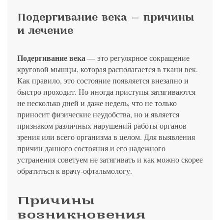
политикой конфиденциальности
на обработку
персональных данных
13.03.2006 №38-ФЗ на условиях и для целей, определенных
Я соглашаюсь на получение рассылки в соответствии с ФЗ от
Яндекс
Google
2GIS
Zoon
Я соглашаюсь на получение рассылки в соответствии с ФЗ от
политикой конфиденциальности
Подергивание века — причины
13.03.2006 №38-ФЗ на условиях и для целей, определенных
13.03.2006 №38-ФЗ на условиях и для целей, определенных
Нажимая на кнопку «Отправить», вы даете согласие
политикой конфиденциальности
политикой конфиденциальности
и лечение
на обработку
персональных данных
Отправить
Yell
ПроДокторов
Я соглашаюсь на получение рассылки в соответствии с ФЗ от
Записаться
13.03.2006 №38-ФЗ на условиях и для целей, определенных
Отправить
политикой конфиденциальности
Подергивание века
— это регулярное сокращение
Записаться
круговой мышцы, которая располагается в ткани век.
Как правило, это состояние появляется внезапно и
Отправить
быстро проходит. Но иногда приступы затягиваются
Консультация и прием у профессора
не несколько дней и даже недель, что не только
Беликовой Е.И.
приносит физические неудобства, но и является
+7 991 098-78-29
признаком различных нарушений работы органов
Елена, персональный менеджер
зрения или всего организма в целом. Для выявления
причин данного состояния и его надежного
устранения советуем не затягивать и как можно скорее
обратиться к врачу-офтальмологу.
Причины
возникновения