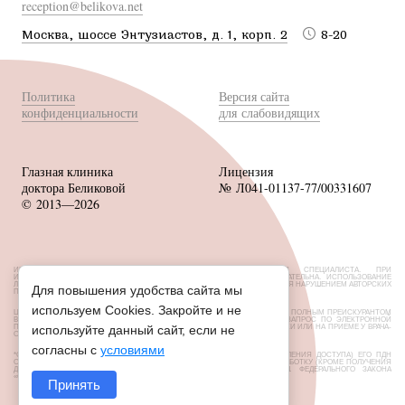
reception@belikova.net
Москва, шоссе Энтузиастов, д. 1, корп. 2
8-20
Политика
Версия сайта
конфиденциальности
для слабовидящих
Глазная клиника
Лицензия
доктора Беликовой
№ Л041-01137-77/00331607
© 2013—2026
ИМЕЮТСЯ ПРОТИВОПОКАЗАНИЯ, НЕОБХОДИМА КОНСУЛЬТАЦИЯ СПЕЦИАЛИСТА. ПРИ
ИСПОЛЬЗОВАНИИ МАТЕРИАЛОВ САЙТА ССЫЛКА НА ИСТОЧНИК ОБЯЗАТЕЛЬНА. ИСПОЛЬЗОВАНИЕ
ЛЮБЫХ МАТЕРИАЛОВ БЕЗ СОГЛАСОВАНИЯ С ВЛАДЕЛЬЦЕМ САЙТА ЯВЛЯЕТСЯ НАРУШЕНИЕМ АВТОРСКИХ
Для повышения удобства сайта мы
ПРАВ.
используем Cookies. Закройте и не
ЦЕНЫ, РАЗМЕЩЕННЫЕ НА САЙТЕ, НЕ ЯВЛЯЮТСЯ ПУБЛИЧНОЙ ОФЕРТОЙ. С ПОЛНЫМ ПРЕЙСКУРАНТОМ
ВЫ МОЖЕТЕ ОЗНАКОМИТЬСЯ НА СТОЙКАХ РЕСЕПШН ИЛИ НАПРАВИВ ЗАПРОС ПО ЭЛЕКТРОННОЙ
ПОЧТЕ. ОБ АКЦИЯХ И СКИДКАХ УТОЧНЯЙТЕ У АДМИНИСТРАТОРОВ КЛИНИКИ ИЛИ НА ПРИЕМЕ У ВРАЧА-
используйте данный сайт, если не
ОФТАЛЬМОЛОГА.
согласны с
условиями
*СУБЪЕКТ ПДН УСТАНОВИЛ ЗАПРЕТ НА ПЕРЕДАЧУ (КРОМЕ ПРЕДОСТАВЛЕНИЯ ДОСТУПА) ЕГО ПДН
ОПЕРАТОРОМ НЕОГРАНИЧЕННОМУ КРУГУ ЛИЦ, А ТАКЖЕ ЗАПРЕТЫ НА ОБРАБОТКУ (КРОМЕ ПОЛУЧЕНИЯ
ДОСТУПА) ИХ НЕОГРАНИЧЕННЫМ КРУГОМ ЛИЦ СОГЛАСНО СТ. 10.1 ФЕДЕРАЛЬНОГО ЗАКОНА
«О ПЕРСОНАЛЬНЫХ ДАННЫХ» ОТ 27.07.2006 N152-ФЗ
Принять