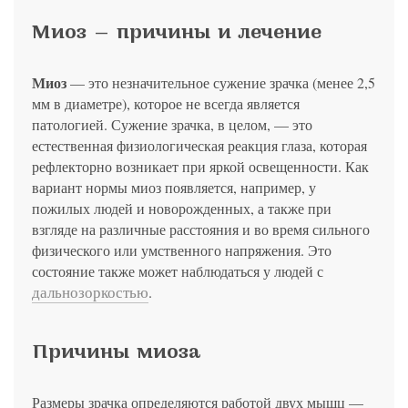
политикой конфиденциальности
на обработку
персональных данных
13.03.2006 №38-ФЗ на условиях и для целей, определенных
Я соглашаюсь на получение рассылки в соответствии с ФЗ от
Яндекс
Google
2GIS
Zoon
Я соглашаюсь на получение рассылки в соответствии с ФЗ от
политикой конфиденциальности
Миоз — причины и лечение
13.03.2006 №38-ФЗ на условиях и для целей, определенных
13.03.2006 №38-ФЗ на условиях и для целей, определенных
Нажимая на кнопку «Отправить», вы даете согласие
политикой конфиденциальности
политикой конфиденциальности
на обработку
персональных данных
Отправить
Yell
ПроДокторов
Я соглашаюсь на получение рассылки в соответствии с ФЗ от
Миоз
— это незначительное сужение зрачка (менее 2,5
Записаться
13.03.2006 №38-ФЗ на условиях и для целей, определенных
Отправить
мм в диаметре), которое не всегда является
политикой конфиденциальности
Записаться
патологией. Сужение зрачка, в целом, — это
естественная физиологическая реакция глаза, которая
Отправить
рефлекторно возникает при яркой освещенности. Как
Консультация и прием у профессора
вариант нормы миоз появляется, например, у
Беликовой Е.И.
пожилых людей и новорожденных, а также при
+7 991 098-78-29
взгляде на различные расстояния и во время сильного
Елена, персональный менеджер
физического или умственного напряжения. Это
состояние также может наблюдаться у людей с
дальнозоркостью
.
Причины миоза
Размеры зрачка определяются работой двух мышц —