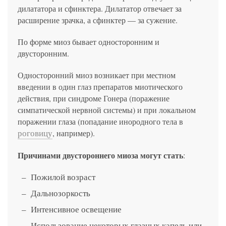
дилататора и сфинктера. Дилататор отвечает за
расширение зрачка, а сфинктер — за сужение.
По форме миоз бывает односторонним и
двусторонним.
Односторонний миоз возникает при местном
введении в один глаз препаратов миотического
действия, при синдроме Гонера (поражение
симпатической нервной системы) и при локальном
поражении глаза (попадание инородного тела в
роговицу
, например).
Причинами двустороннего миоза могут стать
:
Пожилой возраст
Дальнозоркость
Интенсивное освещение
Использование некоторых глазных капель или