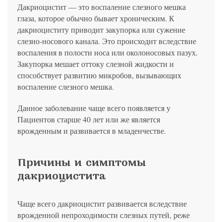
политикой конфиденциальности
на обработку
персональных данных
13.03.2006 №38-ФЗ на условиях и для целей, определенных
Дакриоцистит — это воспаление слезного мешка
Я соглашаюсь на получение рассылки в соответствии с ФЗ от
Яндекс
Google
2GIS
Zoon
Я соглашаюсь на получение рассылки в соответствии с ФЗ от
политикой конфиденциальности
13.03.2006 №38-ФЗ на условиях и для целей, определенных
глаза, которое обычно бывает хроническим. К
13.03.2006 №38-ФЗ на условиях и для целей, определенных
Нажимая на кнопку «Отправить», вы даете согласие
политикой конфиденциальности
политикой конфиденциальности
дакриоциститу приводит закупорка или сужение
на обработку
персональных данных
Отправить
Yell
ПроДокторов
Я соглашаюсь на получение рассылки в соответствии с ФЗ от
слезно-носового канала. Это происходит вследствие
Записаться
13.03.2006 №38-ФЗ на условиях и для целей, определенных
воспаления в полости носа или околоносовых пазух.
Отправить
политикой конфиденциальности
Записаться
Закупорка мешает оттоку слезной жидкости и
способствует развитию микробов, вызывающих
воспаление слезного мешка.
Отправить
Консультация и прием у профессора
Данное заболевание чаще всего появляется у
Беликовой Е.И.
Пациентов старше 40 лет или же является
+7 991 098-78-29
врожденным и развивается в младенчестве.
Елена, персональный менеджер
Причины и симптомы
дакриоцистита
Чаще всего дакриоцистит развивается вследствие
врожденной непроходимости слезных путей, реже