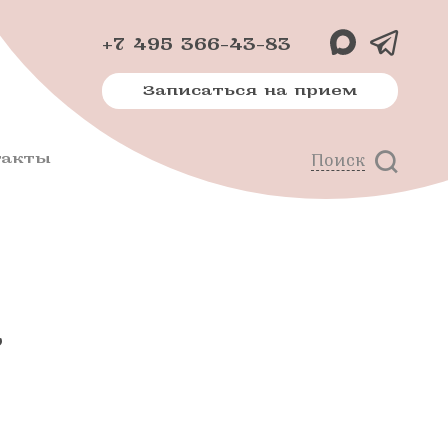
+7 495 366-43-83
Записаться на прием
такты
Поиск
х
м
а