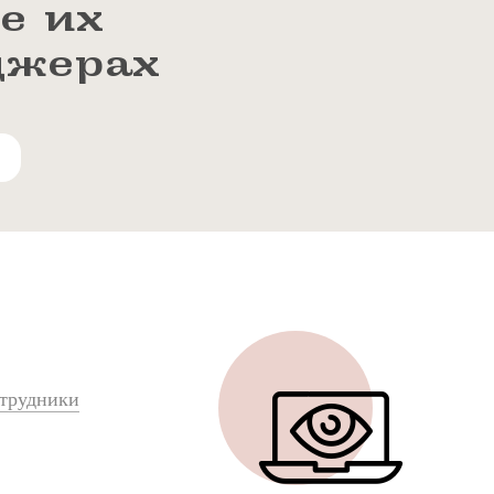
е их
джерах
трудники