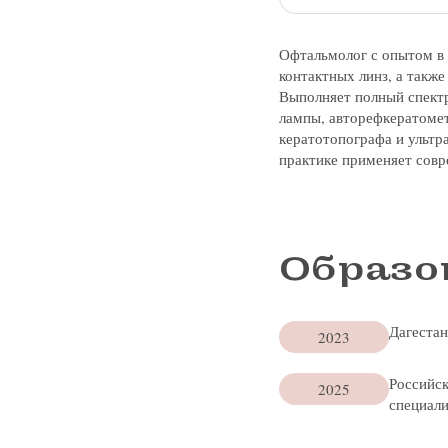
Офтальмолог с опытом в 
контактных линз, а такж
Выполняет полный спектр
лампы, авторефкератомет
кератотопографа и ультр
практике применяет совр
Образо
Заказать 
Дагестан
2023
Записатьс
Связаться
Оставить
Подать об
Российс
2025
специали