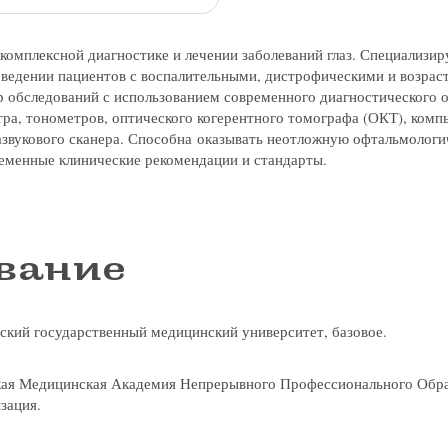
комплексной диагностике и лечении заболеваний глаз. Специализир
е ведении пациентов с воспалительными, дистрофическими и возра
 обследований с использованием современного диагностического 
ра, тонометров, оптического когерентного томографа (ОКТ), комп
азвукового сканера. Способна оказывать неотложную офтальмолог
еменные клинические рекомендации и стандарты.
вание
линзы по реце
ский государственный медицинский университет, базовое.
я на прием в
 с сотрудник
 отзыв
ращение или 
кая Медицинская Академия Непрерывного Профессионального Обра
зация.