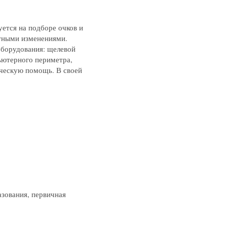
уется на подборе очков и
стными изменениями.
оборудования: щелевой
ьютерного периметра,
ическую помощь. В своей
пту
 клинику
ом
жалобу
зования, первичная